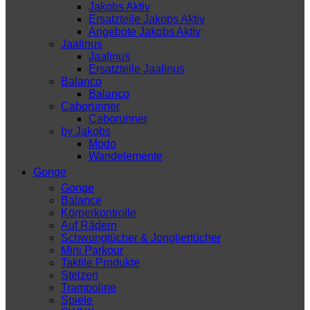
Jakobs Aktiv
Ersatzteile Jakobs Aktiv
Angebote Jakobs Aktiv
Jaalinus
Jaalinus
Ersatzteile Jaalinus
Balanco
Balanco
Caborunner
Caborunner
by Jakobs
Modo
Wandelemente
Gonge
Gonge
Balance
Körperkontrolle
Auf Rädern
Schwungtücher & Jongliertücher
Mini Parkour
Taktile Produkte
Stelzen
Trampoline
Spiele