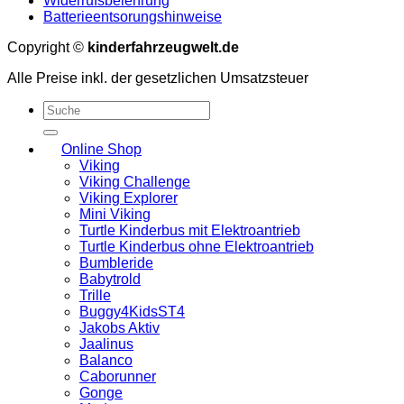
Widerrufsbelehrung
Batterieentsorungshinweise
Copyright ©
kinderfahrzeugwelt.de
Alle Preise inkl. der gesetzlichen Umsatzsteuer
Suchen
nach:
Online Shop
Viking
Viking Challenge
Viking Explorer
Mini Viking
Turtle Kinderbus mit Elektroantrieb
Turtle Kinderbus ohne Elektroantrieb
Bumbleride
Babytrold
Trille
Buggy4KidsST4
Jakobs Aktiv
Jaalinus
Balanco
Caborunner
Gonge