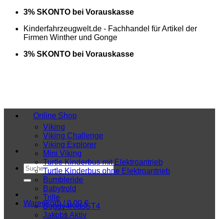
Zum
3% SKONTO bei Vorauskasse
Inhalt
Kinderfahrzeugwelt.de - Fachhandel für Artikel der
springen
Firmen Winther und Gonge
3% SKONTO bei Vorauskasse
Online Shop
Viking
Viking Challenge
Viking Explorer
Mini Viking
Turtle Kinderbus mit Elektroantrieb
Suchen
Turtle Kinderbus ohne Elektroantrieb
nach:
Bumbleride
Babytrold
Trille
Warenkorb /
0,00
€
Buggy4KidsST4
Jakobs Aktiv