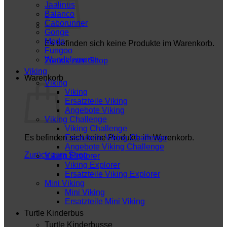
Jaalinus
Balanco
Caborunner
Gonge
Modo
Es befinden sich keine Produkte im Warenkorb.
Fungoo
Wandelemente
Zurück zum Shop
Viking
Warenkorb
Viking
Viking
Ersatzteile Viking
Angebote Viking
Viking Challenge
Viking Challenge
Es befinden sich keine Produkte im Warenkorb.
Ersatzteile Viking Challenge
Angebote Viking Challenge
Zurück zum Shop
Viking Explorer
Viking Explorer
Ersatzteile Viking Explorer
Mini Viking
Mini Viking
Ersatzteile Mini Viking
Turtle Kinderbus
Turtle Kinderbusse