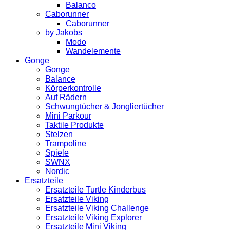
Balanco
Caborunner
Caborunner
by Jakobs
Modo
Wandelemente
Gonge
Gonge
Balance
Körperkontrolle
Auf Rädern
Schwungtücher & Jongliertücher
Mini Parkour
Taktile Produkte
Stelzen
Trampoline
Spiele
SWNX
Nordic
Ersatzteile
Ersatzteile Turtle Kinderbus
Ersatzteile Viking
Ersatzteile Viking Challenge
Ersatzteile Viking Explorer
Ersatzteile Mini Viking