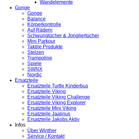
Wandelemente
Gonge
Gonge
Balance
Körperkontrolle
Auf Rädern
Schwungtücher & Jongliertücher
Mini Parkour
Taktile Produkte
Stelzen
Trampoline
Spiele
SWNX
Nordic
Ersatzteile
Ersatzteile Turtle Kinderbus
Ersatzteile Viking
Ersatzteile Viking Challenge
Ersatzteile Viking Explorer
Ersatzteile Mini Viking
Ersatzteile Jaalinus
Ersatzteile Jakobs Aktiv
Infos
Über Winther
Service / Kontakt