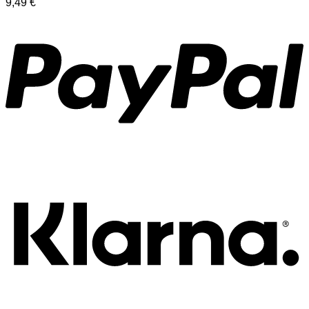
9,49
€