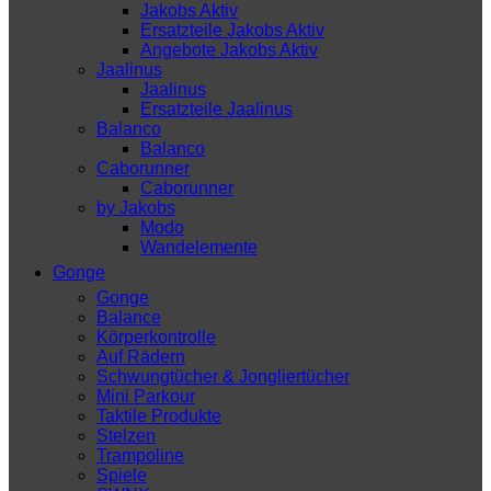
Jakobs Aktiv
Ersatzteile Jakobs Aktiv
Angebote Jakobs Aktiv
Jaalinus
Jaalinus
Ersatzteile Jaalinus
Balanco
Balanco
Caborunner
Caborunner
by Jakobs
Modo
Wandelemente
Gonge
Gonge
Balance
Körperkontrolle
Auf Rädern
Schwungtücher & Jongliertücher
Mini Parkour
Taktile Produkte
Stelzen
Trampoline
Spiele