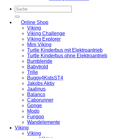
Suchen
nach:
Online Shop
Viking
Viking Challenge
Viking Explorer
Mini Viking
Turtle Kinderbus mit Elektroantrieb
Turtle Kinderbus ohne Elektroantrieb
Bumbleride
Babytrold
Trille
Buggy4KidsST4
Jakobs Aktiv
Jaalinus
Balanco
Caborunner
Gonge
Modo
Fungoo
Wandelemente
Viking
Viking