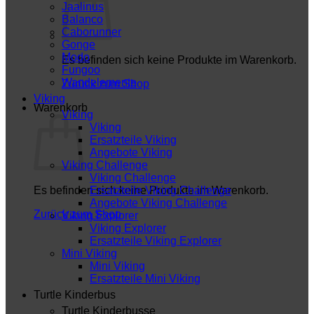
Jaalinus
Balanco
Caborunner
Gonge
Modo
Es befinden sich keine Produkte im Warenkorb.
Fungoo
Wandelemente
Zurück zum Shop
Viking
Warenkorb
Viking
Viking
Ersatzteile Viking
Angebote Viking
Viking Challenge
Viking Challenge
Es befinden sich keine Produkte im Warenkorb.
Ersatzteile Viking Challenge
Angebote Viking Challenge
Zurück zum Shop
Viking Explorer
Viking Explorer
Ersatzteile Viking Explorer
Mini Viking
Mini Viking
Ersatzteile Mini Viking
Turtle Kinderbus
Turtle Kinderbusse