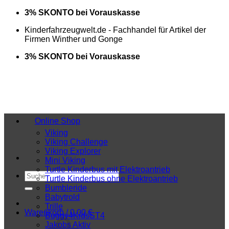
Zum
3% SKONTO bei Vorauskasse
Inhalt
Kinderfahrzeugwelt.de - Fachhandel für Artikel der
springen
Firmen Winther und Gonge
3% SKONTO bei Vorauskasse
Online Shop
Viking
Viking Challenge
Viking Explorer
Mini Viking
Turtle Kinderbus mit Elektroantrieb
Suchen
Turtle Kinderbus ohne Elektroantrieb
nach:
Bumbleride
Babytrold
Trille
Warenkorb /
0,00
€
Buggy4KidsST4
Jakobs Aktiv