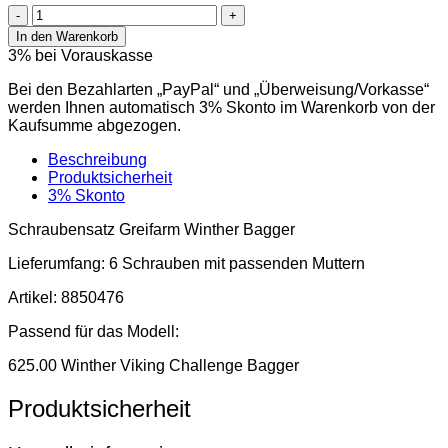
Pos.
13
In den Warenkorb
Schraubensatz
3% bei Vorauskasse
Winther
Viking
Bei den Bezahlarten „PayPal“ und „Überweisung/Vorkasse“
Challenge
werden Ihnen automatisch 3% Skonto im Warenkorb von der
Bagger
Kaufsumme abgezogen.
(Artikel
8850476)
Beschreibung
Menge
Produktsicherheit
3% Skonto
Schraubensatz Greifarm Winther Bagger
Lieferumfang: 6 Schrauben mit passenden Muttern
Artikel: 8850476
Passend für das Modell:
625.00 Winther Viking Challenge Bagger
Produktsicherheit